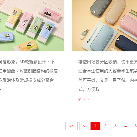
可爱形象，3D款新颖设计・不
按使用场景分区收纳，使用更
二甲酸酯・W型树脂结构的橡皮
适合学生使用的大容量学生笔
殊发泡体及常规橡皮成分聚合
盖可平摊，文具一目了然。内
・
式，方便取
More >
<<
<
1
2
3
4
5