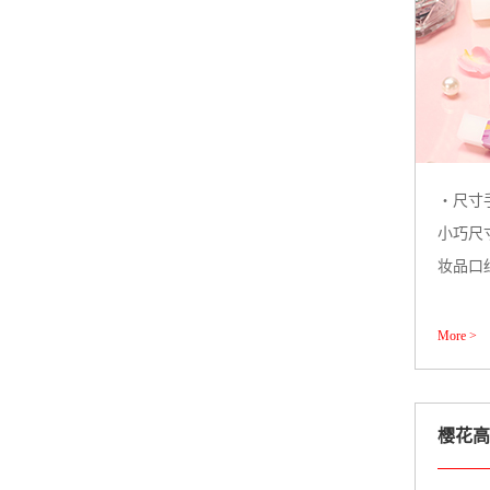
・尺寸
小巧尺
妆品口
More >