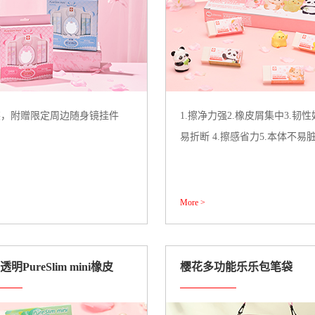
装，附赠限定周边随身镜挂件
1.擦净力强2.橡皮屑集中3.韧
易折断 4.擦感省力5.本体不易
More >
明PureSlim mini橡皮
樱花多功能乐乐包笔袋