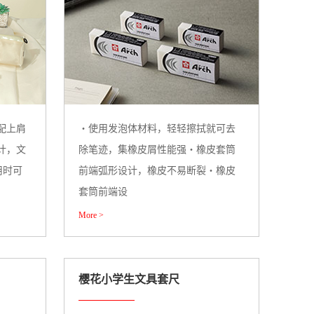
配上肩
・使用发泡体材料，轻轻擦拭就可去
计，文
除笔迹，集橡皮屑性能强・橡皮套筒
用时可
前端弧形设计，橡皮不易断裂・橡皮
套筒前端设
More >
樱花小学生文具套尺