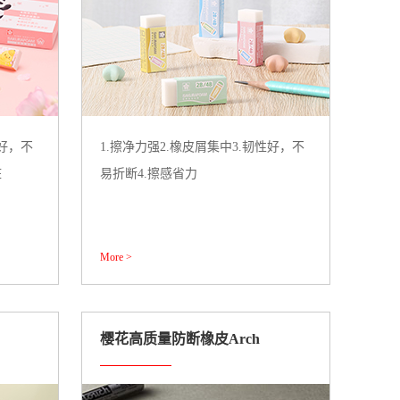
性好，不
1.擦净力强2.橡皮屑集中3.韧性好，不
脏
易折断4.擦感省力
More >
樱花高质量防断橡皮Arch