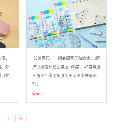
方便。
·波浪直尺：一把兼顾直尺和波浪；3圆
袋。外
点凹槽设计稳固按压 ·60度 、45度等腰
衬可立
三角尺：常用角度用不同图案快速识
别；
More >
>
>>