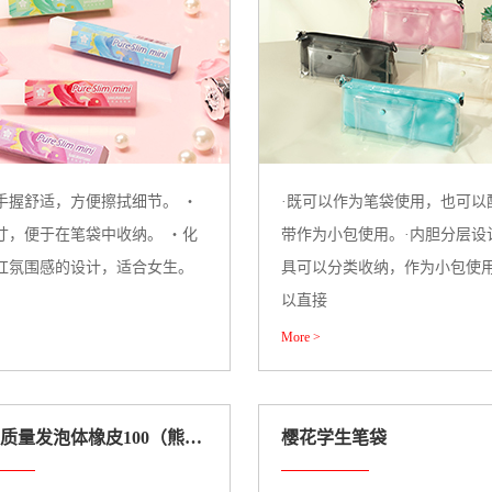
手握舒适，方便擦拭细节。 ・
·既可以作为笔袋使用，也可以
寸，便于在笔袋中收纳。 ・化
带作为小包使用。·内胆分层设
红氛围感的设计，适合女生。
具可以分类收纳，作为小包使
以直接
More >
樱花高质量发泡体橡皮100（熊猫限定）
樱花学生笔袋