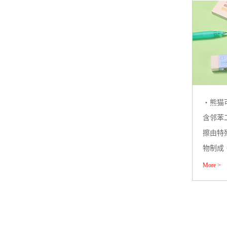
・熊猫
含邻苯
擦由特
物制成
More >