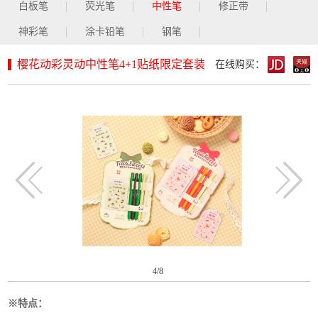
白板笔
荧光笔
中性笔
修正带
神彩笔
涂卡铅笔
钢笔
樱花动彩灵动中性笔4+1贴纸限定套装
在线购买：
4
/8
※特点：