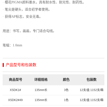
· 樱花PIGMA颜料墨水，具有耐水性、耐光性、耐药性。
· 笔尖是硬头，适合初学者使用。
· 获得AP标志，安全无毒。
用途：书写，画画，专门适合勾线。
笔幅：1.0mm
产品型号和包装数
商品型号
详细规格
颜色
包装数
XSDK1#
135mm长
3色
12支/盒 1152支/箱
XSDK2#49
135mm长
1色
12支/盒 1152支/箱