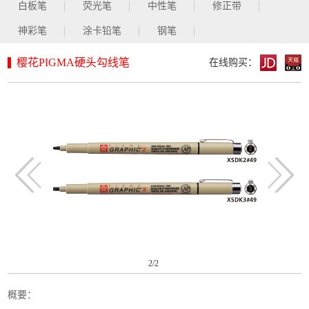
白板笔
荧光笔
中性笔
修正带
神彩笔
涂卡铅笔
钢笔
樱花PIGMA硬头勾线笔
在线购买：
2
/2
概要：